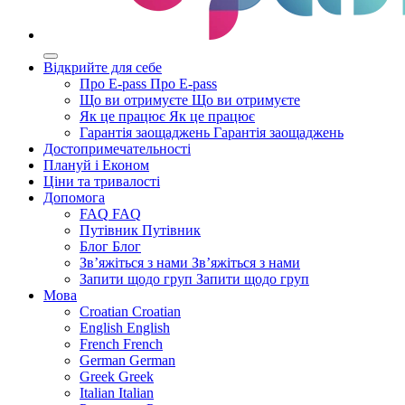
Відкрийте для себе
Про E-pass
Про E-pass
Що ви отримуєте
Що ви отримуєте
Як це працює
Як це працює
Гарантія заощаджень
Гарантія заощаджень
Достопримечательності
Плануй і Економ
Ціни та тривалості
Допомога
FAQ
FAQ
Путівник
Путівник
Блог
Блог
Зв’яжіться з нами
Зв’яжіться з нами
Запити щодо груп
Запити щодо груп
Мова
Croatian
Croatian
English
English
French
French
German
German
Greek
Greek
Italian
Italian