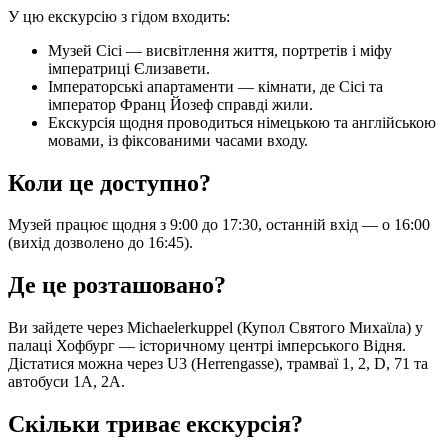
У цю екскурсію з гідом входить:
Музей Сісі — висвітлення життя, портретів і міфу
імператриці Єлизавети.
Імператорські апартаменти — кімнати, де Сісі та
імператор Франц Йозеф справді жили.
Екскурсія щодня проводиться німецькою та англійською
мовами, із фіксованими часами входу.
Коли це доступно?
Музей працює щодня з 9:00 до 17:30, останній вхід — о 16:00
(вихід дозволено до 16:45).
Де це розташовано?
Ви зайдете через Michaelerkuppel (Купол Святого Михаїла) у
палаці Хофбург — історичному центрі імперського Відня.
Дістатися можна через U3 (Herrengasse), трамваї 1, 2, D, 71 та
автобуси 1A, 2A.
Скільки триває екскурсія?