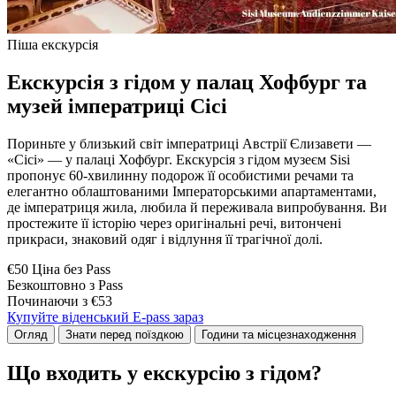
Піша екскурсія
Екскурсія з гідом у палац Хофбург та
музей імператриці Сісі
Пориньте у близький світ імператриці Австрії Єлизавети —
«Сісі» — у палаці Хофбург. Екскурсія з гідом музеєм Sisi
пропонує 60-хвилинну подорож її особистими речами та
елегантно облаштованими Імператорськими апартаментами,
де імператриця жила, любила й переживала випробування. Ви
простежите її історію через оригінальні речі, витончені
прикраси, знаковий одяг і відлуння її трагічної долі.
€50 Ціна без Pass
Безкоштовно з Pass
Починаючи з €53
Купуйте віденський E-pass зараз
Огляд
Знати перед поїздкою
Години та місцезнаходження
Що входить у екскурсію з гідом?