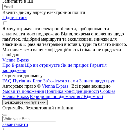
Запитайте в ШІ
Введіть дійсну адресу електронної пошти
Підписатися
Я хочу отримувати електронні листи, щоб допомогти
спланувати мою подорож до Відня, зокрема оновлення щодо
пам’яток, підібрані маршрути та ексклюзивні знижки для
власників E-pass на театральні вистави, тури та багато іншого.
Ми поважаємо вашу конфіденційність і ніколи не продаємо
ваші дані.
Vienna E-pass
Про E-pass
Що ви отримуєте
Як це працює
Гарантія
заощаджень
Отримати допомогу
FAQ
Путівник
Блог
Зв’яжіться з нами
Запити щодо груп
Авторське право ©
Vienna E-pass
| Всі права захищено
Умови та положення
Політика конфіденційності
Cookies
Vienna E-pass
Юридичне повідомлення / Відомості
Безкоштовний путівник
Отримайте безкоштовний путівник
Завантажити