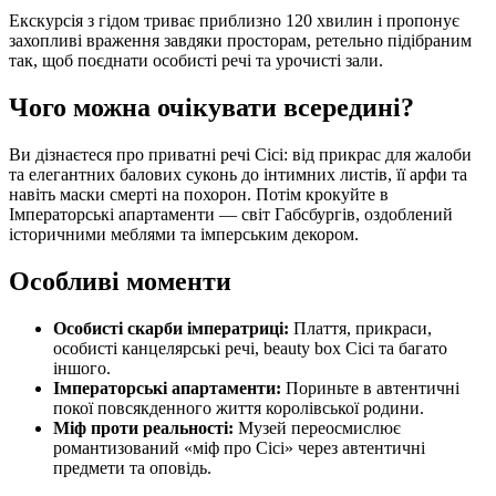
Екскурсія з гідом триває приблизно 120 хвилин і пропонує
захопливі враження завдяки просторам, ретельно підібраним
так, щоб поєднати особисті речі та урочисті зали.
Чого можна очікувати всередині?
Ви дізнаєтеся про приватні речі Сісі: від прикрас для жалоби
та елегантних балових суконь до інтимних листів, її арфи та
навіть маски смерті на похорон. Потім крокуйте в
Імператорські апартаменти — світ Габсбургів, оздоблений
історичними меблями та імперським декором.
Особливі моменти
Особисті скарби імператриці:
Плаття, прикраси,
особисті канцелярські речі, beauty box Сісі та багато
іншого.
Імператорські апартаменти:
Пориньте в автентичні
покої повсякденного життя королівської родини.
Міф проти реальності:
Музей переосмислює
романтизований «міф про Сісі» через автентичні
предмети та оповідь.