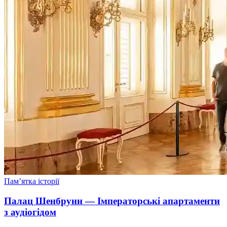
Пам’ятка історії
Палац Шенбрунн — Імператорські апартаменти
з аудіогідом