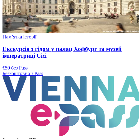
Пам’ятка історії
Екскурсія з гідом у палац Хофбург та музей
імператриці Сісі
€50 без Pass
Безкоштовно з Pass