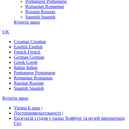
Portuguese
Portuguese
Romanian
Romanian
Russian
Russian
Spanish
Spanish
Купити зараз
UK
Croatian
Croatian
English
English
French
French
German
German
Greek
Greek
Italian
Italian
Portuguese
Portuguese
Romanian
Romanian
Russian
Russian
Spanish
Spanish
Купити зараз
Vienna E-pass
\
Достопримечательності
\
Екскурсія з гідом у палац Хофбург та музей імператриці
Сісі