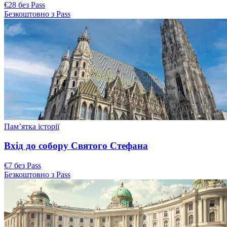
€28 без Pass
Безкоштовно з Pass
Пам’ятка історії
Вхід до собору Святого Стефана
€7 без Pass
Безкоштовно з Pass