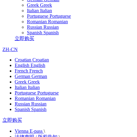
Greek
Greek
Italian
Italian
Portuguese
Portuguese
Romanian
Romanian
Russian
Russian
Spanish
Spanish
立即购买
ZH-CN
Croatian
Croatian
English
English
French
French
German
German
Greek
Greek
Italian
Italian
Portuguese
Portuguese
Romanian
Romanian
Russian
Russian
Spanish
Spanish
立即购买
Vienna E-pass
\
法律声明 / 版权告知
\