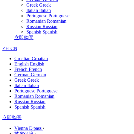
Greek
Greek
Italian
Italian
Portuguese
Portuguese
Romanian
Romanian
Russian
Russian
Spanish
Spanish
立即购买
ZH-CN
Croatian
Croatian
English
English
French
French
German
German
Greek
Greek
Italian
Italian
Portuguese
Portuguese
Romanian
Romanian
Russian
Russian
Spanish
Spanish
立即购买
Vienna E-pass
\
节省保障
\