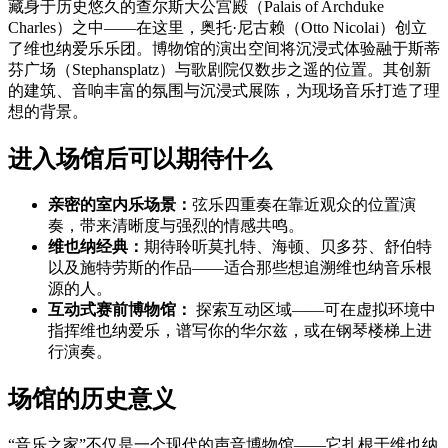
藏身于历史悠久的查尔斯大公宫殿（Palais of Archduke
Charles）之中——在这里，奥托·尼古赖（Otto Nicolai）创立
了维也纳爱乐乐团。博物馆的演出空间将沉浸式体验融于斯蒂
芬广场（Stephansplatz）与歌剧院仅数步之遥的位置。其创新
的建筑、音响丰富的氛围与沉浸式展陈，为现场音乐打造了理
想的背景。
进入场馆后可以期待什么
亲密的室内乐场景：
弦乐四重奏在靠近观众的位置演
奏，带来清晰度与强烈的情感共鸣。
维也纳经典：
期待聆听莫扎特、海顿、贝多芬、舒伯特
以及施特劳斯的作品——适合那些想追溯维也纳音乐根
源的人。
互动式赛前博物馆：
探索互动区域——可在虚拟环境中
指挥维也纳爱乐，谱写你的华尔兹，或在钢琴楼梯上进
行演奏。
场馆的历史意义
“音乐之家”不仅是一个现代的声音博物馆——它扎根于维也纳