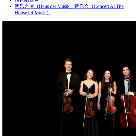
音乐之屋（Haus der Musik）音乐会（Concert At The
House Of Music）