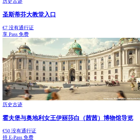
历史古迹
圣斯蒂芬大教堂入口
€7 没有通行证
享 Pass 免费
历史古迹
霍夫堡与奥地利女王伊丽莎白（茜茜）博物馆导览
€50 没有通行证
持 E-Pass 免费