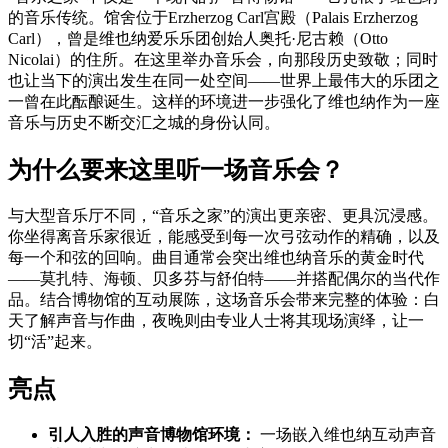
的音乐传统。馆舍位于Erzherzog Carl宫殿（Palais Erzherzog
Carl），曾是维也纳爱乐乐团创始人奥托·尼古赖（Otto
Nicolai）的住所。在这里举办音乐会，向那段历史致敬；同时
也让当下的演出发生在同一处空间——世界上最伟大的乐团之
一曾在此酝酿诞生。这样的环境进一步强化了维也纳作为一座
音乐与历史不断交汇之城的身份认同。
为什么要来这里听一场音乐会？
与大型音乐厅不同，“音乐之家”的演出更亲密、更具沉浸感。
你坐得离音乐家很近，能感受到每一次弓弦动作的精确，以及
每一个和弦的回响。曲目通常会突出维也纳音乐的黄金时代
——莫扎特、海顿、贝多芬与舒伯特——并搭配偶尔的当代作
品。结合博物馆的互动展陈，这场音乐会带来完整的体验：白
天了解声音与作曲，夜晚则由专业人士将其现场演绎，让一
切“活”起来。
亮点
引人入胜的声音博物馆环境：
一场嵌入维也纳互动声音