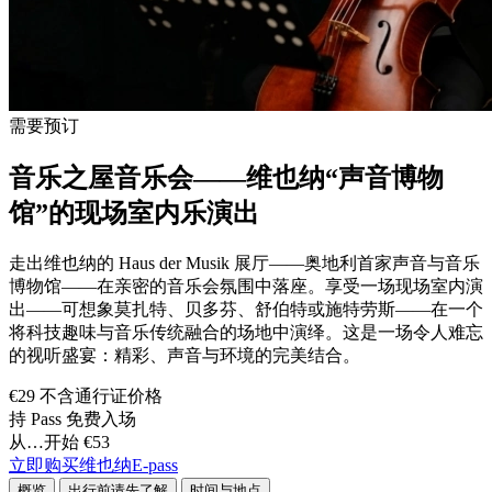
需要预订
音乐之屋音乐会——维也纳“声音博物
馆”的现场室内乐演出
走出维也纳的 Haus der Musik 展厅——奥地利首家声音与音乐
博物馆——在亲密的音乐会氛围中落座。享受一场现场室内演
出——可想象莫扎特、贝多芬、舒伯特或施特劳斯——在一个
将科技趣味与音乐传统融合的场地中演绎。这是一场令人难忘
的视听盛宴：精彩、声音与环境的完美结合。
€29 不含通行证价格
持 Pass 免费入场
从…开始 €53
立即购买维也纳E-pass
概览
出行前请先了解
时间与地点