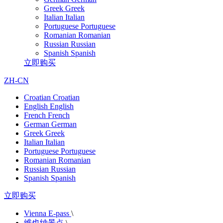
Greek
Greek
Italian
Italian
Portuguese
Portuguese
Romanian
Romanian
Russian
Russian
Spanish
Spanish
立即购买
ZH-CN
Croatian
Croatian
English
English
French
French
German
German
Greek
Greek
Italian
Italian
Portuguese
Portuguese
Romanian
Romanian
Russian
Russian
Spanish
Spanish
立即购买
Vienna E-pass
\
维也纳景点
\