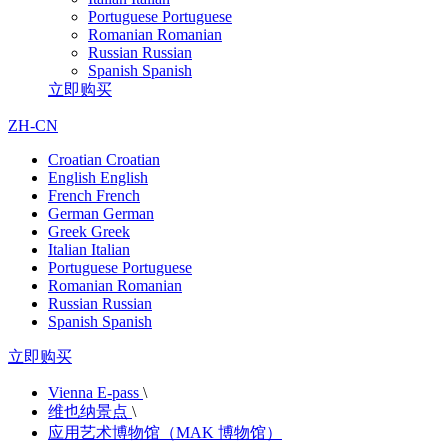
Portuguese
Portuguese
Romanian
Romanian
Russian
Russian
Spanish
Spanish
立即购买
ZH-CN
Croatian
Croatian
English
English
French
French
German
German
Greek
Greek
Italian
Italian
Portuguese
Portuguese
Romanian
Romanian
Russian
Russian
Spanish
Spanish
立即购买
Vienna E-pass
\
维也纳景点
\
应用艺术博物馆（MAK 博物馆）