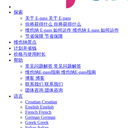
探索
关于 E-pass
关于 E-pass
你将获得什么
你将获得什么
维也纳 E-pass 如何运作
维也纳 E-pass 如何运作
节省保障
节省保障
维也纳景点
计划并省钱
价格与使用时长
帮助
常见问题解答
常见问题解答
维也纳E-pass指南
维也纳E-pass指南
博客
博客
联系我们
联系我们
团体咨询
团体咨询
语言
Croatian
Croatian
English
English
French
French
German
German
Greek
Greek
Italian
Italian