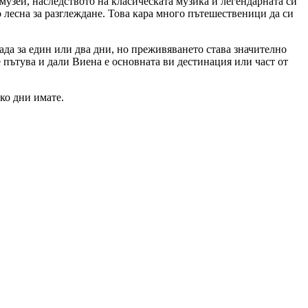
музеи, наследството на класическата музика и легендарната си
 лесна за разглеждане. Това кара много пътешественици да си
рада за един или два дни, но преживяването става значително
се пътува и дали Виена е основната ви дестинация или част от
ко дни имате.