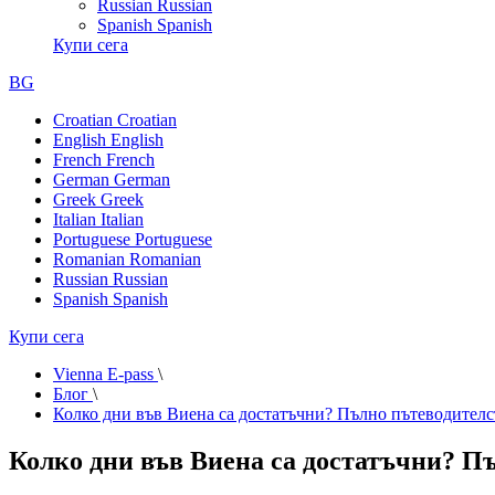
Russian
Russian
Spanish
Spanish
Купи сега
BG
Croatian
Croatian
English
English
French
French
German
German
Greek
Greek
Italian
Italian
Portuguese
Portuguese
Romanian
Romanian
Russian
Russian
Spanish
Spanish
Купи сега
Vienna E-pass
\
Блог
\
Колко дни във Виена са достатъчни? Пълно пътеводителс
Колко дни във Виена са достатъчни? П