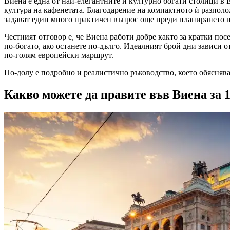
Виена е една от най-елегантните и културно богати столици в 
култура на кафенетата. Благодарение на компактното ѝ разпол
задават един много практичен въпрос още преди планирането н
Честният отговор е, че Виена работи добре както за кратки пос
по-богато, ако останете по-дълго. Идеалният брой дни зависи от
по-голям европейски маршрут.
По-долу е подробно и реалистично ръководство, което обяснява
Какво можете да правите във Виена за 1