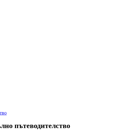
тво
ълно пътеводителство