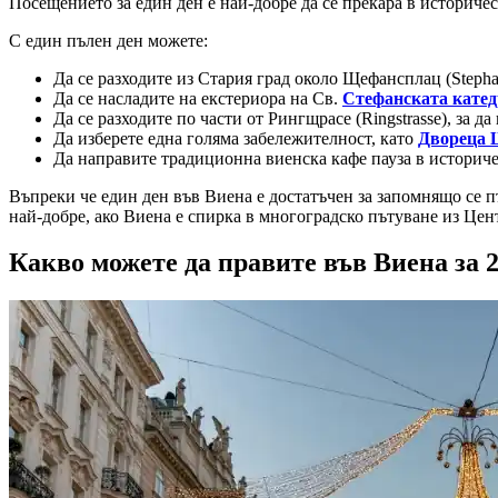
Посещението за един ден е най-добре да се прекара в историче
С един пълен ден можете:
Да се разходите из Стария град около Щефансплац (Stephan
Да се насладите на екстериора на Св.
Стефанската кате
Да се разходите по части от Рингщрасе (Ringstrasse), за 
Да изберете една голяма забележителност, като
Двореца 
Да направите традиционна виенска кафе пауза в историч
Въпреки че един ден във Виена е достатъчен за запомнящо се п
най-добре, ако Виена е спирка в многоградско пътуване из Цен
Какво можете да правите във Виена за 