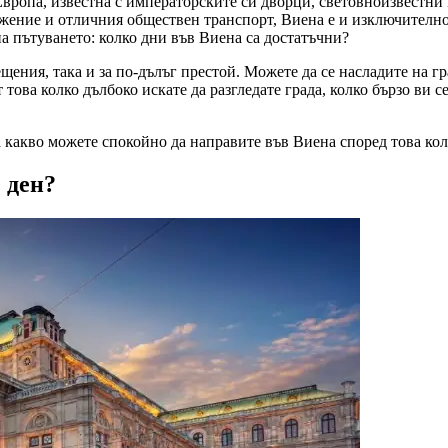
Европа, известна с императорските си дворци, световноизвестни 
ожение и отличния обществен транспорт, Виена е и изключително
а пътуването: колко дни във Виена са достатъчни?
ещения, така и за по-дълъг престой. Можете да се насладите на г
 това колко дълбоко искате да разгледате града, колко бързо ви 
 какво можете спокойно да направите във Виена според това кол
 ден?