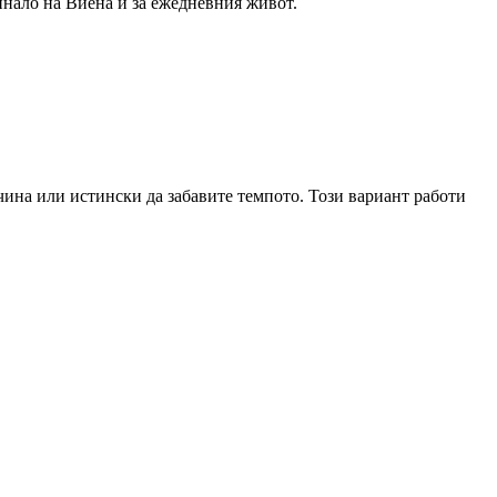
инало на Виена и за ежедневния живот.
очина или истински да забавите темпото. Този вариант работи