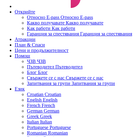
Открийте
Относно E-pass
Относно E-pass
Какво получавате
Какво получавате
Как работи
Как работи
Гаранция за спестявания
Гаранция за спестявания
Атракции
План & Спаси
Цени и продължителност
Помощ
ЧЗВ
ЧЗВ
Пътеводител
Пътеводител
Блог
Блог
Свържете се с нас
Свържете се с нас
Запитвания за групи
Запитвания за групи
Език
Croatian
Croatian
English
English
French
French
German
German
Greek
Greek
Italian
Italian
Portuguese
Portuguese
Romanian
Romanian