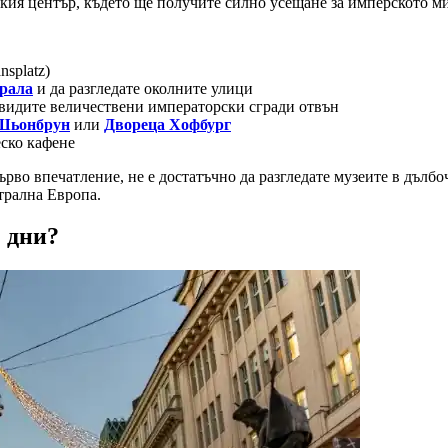
ския център, където ще получите силно усещане за имперското м
splatz)
драла
и да разгледате околните улици
да видите величествени императорски сгради отвън
Шьонбрун
или
Двореца Хофбург
еско кафене
ърво впечатление, не е достатъчно да разгледате музеите в дълб
трална Европа.
2 дни?