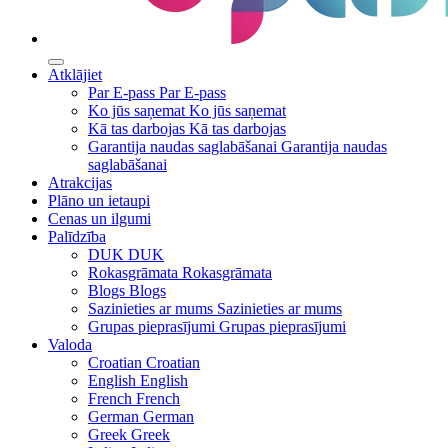
Atklājiet
Par E-pass
Par E-pass
Ko jūs saņemat
Ko jūs saņemat
Kā tas darbojas
Kā tas darbojas
Garantija naudas saglabāšanai
Garantija naudas
saglabāšanai
Atrakcijas
Plāno un ietaupi
Cenas un ilgumi
Palīdzība
DUK
DUK
Rokasgrāmata
Rokasgrāmata
Blogs
Blogs
Sazinieties ar mums
Sazinieties ar mums
Grupas pieprasījumi
Grupas pieprasījumi
Valoda
Croatian
Croatian
English
English
French
French
German
German
Greek
Greek