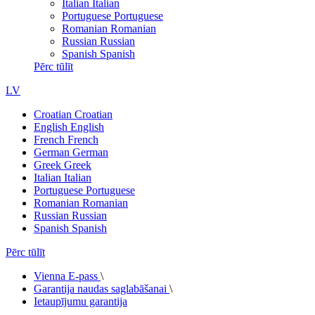
Italian
Italian
Portuguese
Portuguese
Romanian
Romanian
Russian
Russian
Spanish
Spanish
Pērc tūlīt
LV
Croatian
Croatian
English
English
French
French
German
German
Greek
Greek
Italian
Italian
Portuguese
Portuguese
Romanian
Romanian
Russian
Russian
Spanish
Spanish
Pērc tūlīt
Vienna E-pass
\
Garantija naudas saglabāšanai
\
Ietaupījumu garantija