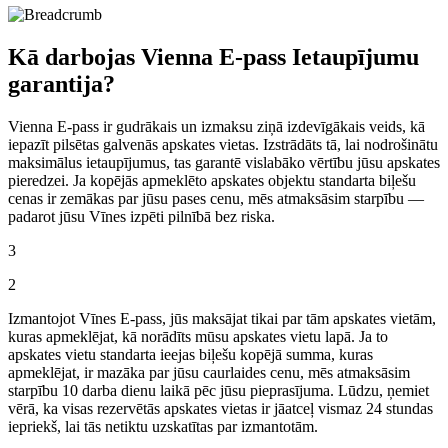
Kā darbojas Vienna E-pass Ietaupījumu
garantija?
Vienna E-pass ir gudrākais un izmaksu ziņā izdevīgākais veids, kā
iepazīt pilsētas galvenās apskates vietas. Izstrādāts tā, lai nodrošinātu
maksimālus ietaupījumus, tas garantē vislabāko vērtību jūsu apskates
pieredzei. Ja kopējās apmeklēto apskates objektu standarta biļešu
cenas ir zemākas par jūsu pases cenu, mēs atmaksāsim starpību —
padarot jūsu Vīnes izpēti pilnībā bez riska.
3
2
Izmantojot Vīnes E-pass, jūs maksājat tikai par tām apskates vietām,
kuras apmeklējat, kā norādīts mūsu apskates vietu lapā. Ja to
apskates vietu standarta ieejas biļešu kopējā summa, kuras
apmeklējat, ir mazāka par jūsu caurlaides cenu, mēs atmaksāsim
starpību 10 darba dienu laikā pēc jūsu pieprasījuma. Lūdzu, ņemiet
vērā, ka visas rezervētās apskates vietas ir jāatceļ vismaz 24 stundas
iepriekš, lai tās netiktu uzskatītas par izmantotām.