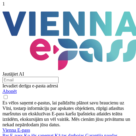
1
Jautājiet AI
Ievadiet derīgu e-pasta adresi
Abonēt
Es vēlos saņemt e-pastus, lai palīdzētu plānot savu braucienu uz
Vīni, tostarp informāciju par apskates objektiem, rūpīgi atlasītus
maršrutus un ekskluzīvas E-pass karšu īpašnieku atlaides teātra
izrādēm, ekskursijām un vēl vairāk. Mēs cienām jūsu privātumu un
nekad nepārdodam jūsu datus.
Vienna E-pass
Par E-pass
Ko jūs saņemat
Kā tas darbojas
Garantija naudas