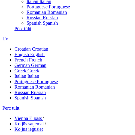
Italian
Italian
Portuguese
Portuguese
Romanian
Romanian
Russian
Russian
Spanish
Spanish
Pērc tūlīt
LV
Croatian
Croatian
English
English
French
French
German
German
Greek
Greek
Italian
Italian
Portuguese
Portuguese
Romanian
Romanian
Russian
Russian
Spanish
Spanish
Pērc tūlīt
Vienna E-pass
\
Ko jūs saņemat
\
Ko jūs iegūsiet