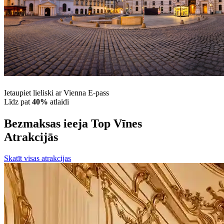
Ietaupiet lieliski ar Vienna E-pass
Līdz pat
40%
atlaidi
Bezmaksas ieeja Top Vīnes
Atrakcijās
Skatīt visas atrakcijas