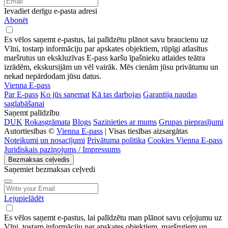
Ievadiet derīgu e-pasta adresi
Abonēt
Es vēlos saņemt e-pastus, lai palīdzētu plānot savu braucienu uz
Vīni, tostarp informāciju par apskates objektiem, rūpīgi atlasītus
maršrutus un ekskluzīvas E-pass karšu īpašnieku atlaides teātra
izrādēm, ekskursijām un vēl vairāk. Mēs cienām jūsu privātumu un
nekad nepārdodam jūsu datus.
Vienna E-pass
Par E-pass
Ko jūs saņemat
Kā tas darbojas
Garantija naudas
saglabāšanai
Saņemt palīdzību
DUK
Rokasgrāmata
Blogs
Sazinieties ar mums
Grupas pieprasījumi
Autortiesības ©
Vienna E-pass
| Visas tiesības aizsargātas
Noteikumi un nosacījumi
Privātuma politika
Cookies Vienna E-pass
Juridiskais paziņojums / Impressums
Bezmaksas ceļvedis
Saņemiet bezmaksas ceļvedi
Lejupielādēt
Es vēlos saņemt e-pastus, lai palīdzētu man plānot savu ceļojumu uz
Vīni, tostarp informāciju par apskates objektiem, maršrutiem un