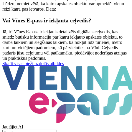
Lūdzu, ņemiet vērā, ka katru apskates objektu var apmeklēt vienu
reizi katra pas ietvaros. Data:
Vai Vīnes E-pass ir iekļauta ceļvedis?
Jā, ir! Vīnes E-pass ir iekļauts detalizēts digitālais ceļvedis, kas
sniedz būtisku informāciju par katru iekļauto apskates objektu, to
darba laikiem un slēgšanas laikiem, kā nokļūt līdz turienei, metro
karti un vietējiem padomiem, kā pārvietoties pa Vīni. Ceļvedis
padarīs jūsu ceļojumu vēl patīkamāku, piedāvājot noderīgas atziņas
un praktiskus padomus.
Skatīt visas bieži uzdotās atbildes
Jautājiet AI