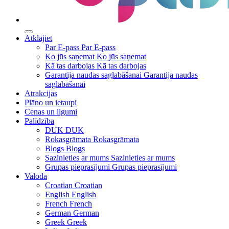
Atklājiet
Par E-pass
Par E-pass
Ko jūs saņemat
Ko jūs saņemat
Kā tas darbojas
Kā tas darbojas
Garantija naudas saglabāšanai
Garantija naudas
saglabāšanai
Atrakcijas
Plāno un ietaupi
Cenas un ilgumi
Palīdzība
DUK
DUK
Rokasgrāmata
Rokasgrāmata
Blogs
Blogs
Sazinieties ar mums
Sazinieties ar mums
Grupas pieprasījumi
Grupas pieprasījumi
Valoda
Croatian
Croatian
English
English
French
French
German
German
Greek
Greek