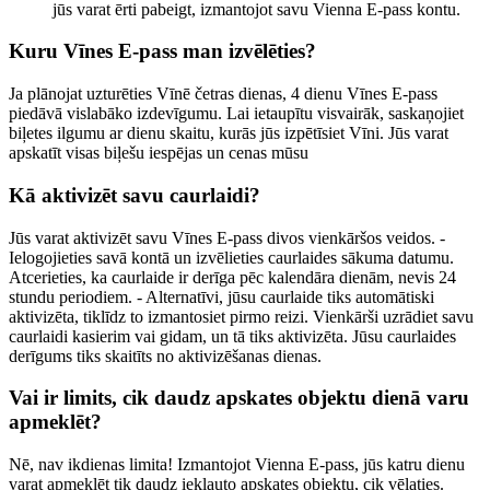
jūs varat ērti pabeigt, izmantojot savu Vienna E-pass kontu.
Kuru Vīnes E-pass man izvēlēties?
Ja plānojat uzturēties Vīnē četras dienas, 4 dienu Vīnes E-pass
piedāvā vislabāko izdevīgumu. Lai ietaupītu visvairāk, saskaņojiet
biļetes ilgumu ar dienu skaitu, kurās jūs izpētīsiet Vīni. Jūs varat
apskatīt visas biļešu iespējas un cenas mūsu
Kā aktivizēt savu caurlaidi?
Jūs varat aktivizēt savu Vīnes E-pass divos vienkāršos veidos. -
Ielogojieties savā kontā un izvēlieties caurlaides sākuma datumu.
Atcerieties, ka caurlaide ir derīga pēc kalendāra dienām, nevis 24
stundu periodiem. - Alternatīvi, jūsu caurlaide tiks automātiski
aktivizēta, tiklīdz to izmantosiet pirmo reizi. Vienkārši uzrādiet savu
caurlaidi kasierim vai gidam, un tā tiks aktivizēta. Jūsu caurlaides
derīgums tiks skaitīts no aktivizēšanas dienas.
Vai ir limits, cik daudz apskates objektu dienā varu
apmeklēt?
Nē, nav ikdienas limita! Izmantojot Vienna E-pass, jūs katru dienu
varat apmeklēt tik daudz iekļauto apskates objektu, cik vēlaties.