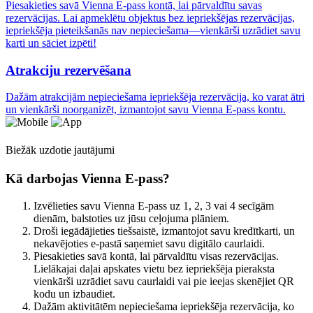
Piesakieties savā Vienna E-pass kontā, lai pārvaldītu savas
rezervācijas. Lai apmeklētu objektus bez iepriekšējas rezervācijas,
iepriekšēja pieteikšanās nav nepieciešama—vienkārši uzrādiet savu
karti un sāciet izpēti!
Atrakciju rezervēšana
Dažām atrakcijām nepieciešama iepriekšēja rezervācija, ko varat ātri
un vienkārši noorganizēt, izmantojot savu Vienna E-pass kontu.
Biežāk uzdotie jautājumi
Kā darbojas Vienna E-pass?
Izvēlieties savu Vienna E-pass uz 1, 2, 3 vai 4 secīgām
dienām, balstoties uz jūsu ceļojuma plāniem.
Droši iegādājieties tiešsaistē, izmantojot savu kredītkarti, un
nekavējoties e-pastā saņemiet savu digitālo caurlaidi.
Piesakieties savā kontā, lai pārvaldītu visas rezervācijas.
Lielākajai daļai apskates vietu bez iepriekšēja pieraksta
vienkārši uzrādiet savu caurlaidi vai pie ieejas skenējiet QR
kodu un izbaudiet.
Dažām aktivitātēm nepieciešama iepriekšēja rezervācija, ko