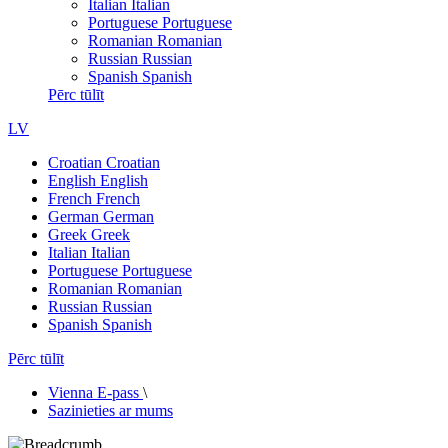
Italian
Italian
Portuguese
Portuguese
Romanian
Romanian
Russian
Russian
Spanish
Spanish
Pērc tūlīt
LV
Croatian
Croatian
English
English
French
French
German
German
Greek
Greek
Italian
Italian
Portuguese
Portuguese
Romanian
Romanian
Russian
Russian
Spanish
Spanish
Pērc tūlīt
Vienna E-pass
\
Sazinieties ar mums