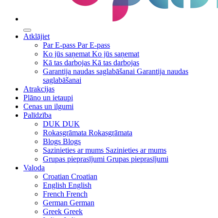
Atklājiet
Par E-pass
Par E-pass
Ko jūs saņemat
Ko jūs saņemat
Kā tas darbojas
Kā tas darbojas
Garantija naudas saglabāšanai
Garantija naudas
saglabāšanai
Atrakcijas
Plāno un ietaupi
Cenas un ilgumi
Palīdzība
DUK
DUK
Rokasgrāmata
Rokasgrāmata
Blogs
Blogs
Sazinieties ar mums
Sazinieties ar mums
Grupas pieprasījumi
Grupas pieprasījumi
Valoda
Croatian
Croatian
English
English
French
French
German
German
Greek
Greek