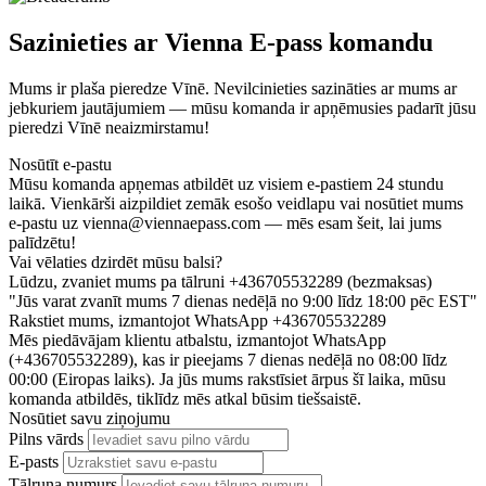
Sazinieties ar Vienna E-pass komandu
Mums ir plaša pieredze Vīnē. Nevilcinieties sazināties ar mums ar
jebkuriem jautājumiem — mūsu komanda ir apņēmusies padarīt jūsu
pieredzi Vīnē neaizmirstamu!
Nosūtīt e-pastu
Mūsu komanda apņemas atbildēt uz visiem e-pastiem 24 stundu
laikā. Vienkārši aizpildiet zemāk esošo veidlapu vai nosūtiet mums
e-pastu uz
vienna@viennaepass.com
— mēs esam šeit, lai jums
palīdzētu!
Vai vēlaties dzirdēt mūsu balsi?
Lūdzu, zvaniet mums pa tālruni +436705532289 (bezmaksas)
"Jūs varat zvanīt mums 7 dienas nedēļā no 9:00 līdz 18:00 pēc EST"
Rakstiet mums, izmantojot WhatsApp +436705532289
Mēs piedāvājam klientu atbalstu, izmantojot WhatsApp
(+436705532289), kas ir pieejams 7 dienas nedēļā no 08:00 līdz
00:00 (Eiropas laiks). Ja jūs mums rakstīsiet ārpus šī laika, mūsu
komanda atbildēs, tiklīdz mēs atkal būsim tiešsaistē.
Nosūtiet savu ziņojumu
Pilns vārds
E-pasts
Tālruņa numurs