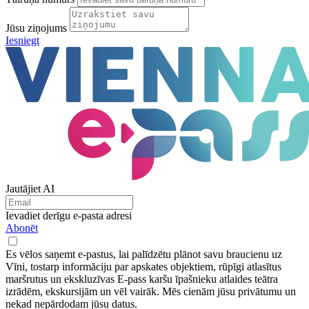
Jūsu ziņojums
Iesniegt
Jautājiet AI
Ievadiet derīgu e-pasta adresi
Abonēt
Es vēlos saņemt e-pastus, lai palīdzētu plānot savu braucienu uz
Vīni, tostarp informāciju par apskates objektiem, rūpīgi atlasītus
maršrutus un ekskluzīvas E-pass karšu īpašnieku atlaides teātra
izrādēm, ekskursijām un vēl vairāk. Mēs cienām jūsu privātumu un
nekad nepārdodam jūsu datus.