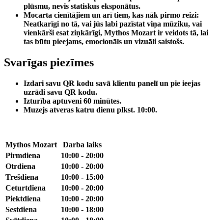
plūsmu, nevis statiskus eksponātus.
Mocarta cienītājiem un arī tiem, kas nāk pirmo reizi:
Neatkarīgi no tā, vai jūs labi pazīstat viņa mūziku, vai
vienkārši esat ziņkārīgi, Mythos Mozart ir veidots tā, lai
tas būtu pieejams, emocionāls un vizuāli saistošs.
Svarīgas piezīmes
Izdari savu QR kodu savā klientu panelī un pie ieejas
uzrādi savu QR kodu.
Izturība aptuveni 60 minūtes.
Muzejs atveras katru dienu plkst. 10:00.
Mythos Mozart
Darba laiks
Pirmdiena
10:00 - 20:00
Otrdiena
10:00 - 20:00
Trešdiena
10:00 - 15:00
Ceturtdiena
10:00 - 20:00
Piektdiena
10:00 - 20:00
Sestdiena
10:00 - 18:00