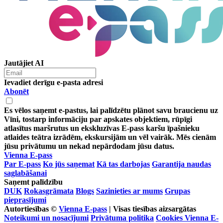
Jautājiet AI
Ievadiet derīgu e-pasta adresi
Abonēt
Es vēlos saņemt e-pastus, lai palīdzētu plānot savu braucienu uz
Vīni, tostarp informāciju par apskates objektiem, rūpīgi
atlasītus maršrutus un ekskluzīvas E-pass karšu īpašnieku
atlaides teātra izrādēm, ekskursijām un vēl vairāk. Mēs cienām
jūsu privātumu un nekad nepārdodam jūsu datus.
Vienna E-pass
Par E-pass
Ko jūs saņemat
Kā tas darbojas
Garantija naudas
saglabāšanai
Saņemt palīdzību
DUK
Rokasgrāmata
Blogs
Sazinieties ar mums
Grupas
pieprasījumi
Autortiesības ©
Vienna E-pass
| Visas tiesības aizsargātas
Noteikumi un nosacījumi
Privātuma politika
Cookies Vienna E-