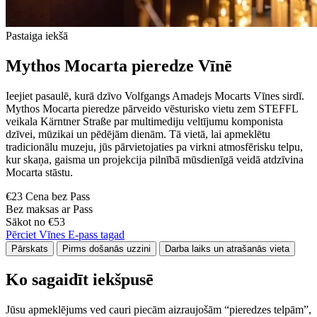
Pastaiga iekšā
Mythos Mocarta pieredze Vīnē
Ieejiet pasaulē, kurā dzīvo Volfgangs Amadejs Mocarts Vīnes sirdī.
Mythos Mocarta pieredze pārveido vēsturisko vietu zem STEFFL
veikala Kärntner Straße par multimediju veltījumu komponista
dzīvei, mūzikai un pēdējām dienām. Tā vietā, lai apmeklētu
tradicionālu muzeju, jūs pārvietojaties pa virkni atmosfērisku telpu,
kur skaņa, gaisma un projekcija pilnībā mūsdienīgā veidā atdzīvina
Mocarta stāstu.
€23 Cena bez Pass
Bez maksas ar Pass
Sākot no €53
Pērciet Vīnes E-pass tagad
Pārskats
Pirms došanās uzzini
Darba laiks un atrašanās vieta
Ko sagaidīt iekšpusē
Jūsu apmeklējums ved cauri piecām aizraujošām “pieredzes telpām”,