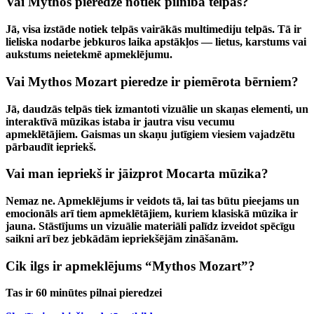
Vai Mythos pieredze notiek pilnībā telpās?
Jā, visa izstāde notiek telpās vairākās multimediju telpās. Tā ir
lieliska nodarbe jebkuros laika apstākļos — lietus, karstums vai
aukstums neietekmē apmeklējumu.
Vai Mythos Mozart pieredze ir piemērota bērniem?
Jā, daudzās telpās tiek izmantoti vizuālie un skaņas elementi, un
interaktīvā mūzikas istaba ir jautra visu vecumu
apmeklētājiem. Gaismas un skaņu jutīgiem viesiem vajadzētu
pārbaudīt iepriekš.
Vai man iepriekš ir jāizprot Mocarta mūzika?
Nemaz ne. Apmeklējums ir veidots tā, lai tas būtu pieejams un
emocionāls arī tiem apmeklētājiem, kuriem klasiskā mūzika ir
jauna. Stāstījums un vizuālie materiāli palīdz izveidot spēcīgu
saikni arī bez jebkādām iepriekšējām zināšanām.
Cik ilgs ir apmeklējums “Mythos Mozart”?
Tas ir 60 minūtes pilnai pieredzei