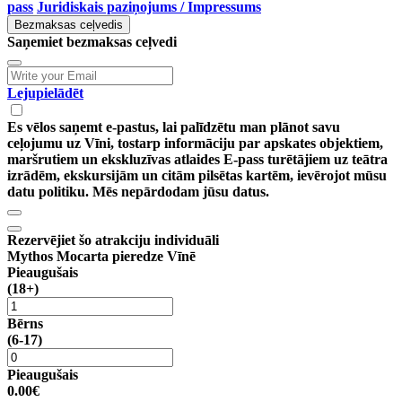
pass
Juridiskais paziņojums / Impressums
Bezmaksas ceļvedis
Saņemiet bezmaksas ceļvedi
Lejupielādēt
Es vēlos saņemt e-pastus, lai palīdzētu man plānot savu
ceļojumu uz Vīni, tostarp informāciju par apskates objektiem,
maršrutiem un ekskluzīvas atlaides E-pass turētājiem uz teātra
izrādēm, ekskursijām un citām pilsētas kartēm, ievērojot mūsu
datu politiku. Mēs nepārdodam jūsu datus.
Rezervējiet šo atrakciju individuāli
Mythos Mocarta pieredze Vīnē
Pieaugušais
(18+)
Bērns
(6-17)
Pieaugušais
0.00€