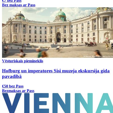
€7 bez Pass
Bez maksas ar Pass
Vēsturiskais piemineklis
Hofburg un imperatores Sisi muzeja ekskursija gida
pavadībā
€50 bez Pass
Bezmaksas ar Pass