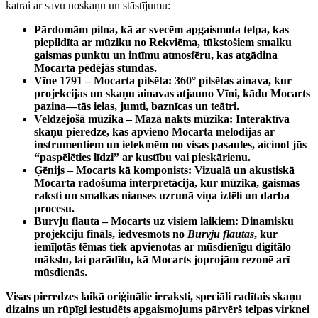
katrai ar savu noskaņu un stāstījumu:
Pārdomām pilna, kā ar svecēm apgaismota telpa, kas
piepildīta ar mūziku no Rekviēma, tūkstošiem smalku
gaismas punktu un intīmu atmosfēru, kas atgādina
Mocarta pēdējās stundas.
Vīne 1791 – Mocarta pilsēta:
360° pilsētas ainava, kur
projekcijas un skaņu ainavas atjauno Vīni, kādu Mocarts
pazina—tās ielas, jumti, baznīcas un teātri.
Veldzējošā mūzika – Mazā nakts mūzika:
Interaktīva
skaņu pieredze, kas apvieno Mocarta melodijas ar
instrumentiem un ietekmēm no visas pasaules, aicinot jūs
“paspēlēties līdzi” ar kustību vai pieskārienu.
Ģēnijs – Mocarts kā komponists:
Vizualā un akustiskā
Mocarta radošuma interpretācija, kur mūzika, gaismas
raksti un smalkas nianses uzrunā viņa iztēli un darba
procesu.
Burvju flauta – Mocarts uz visiem laikiem:
Dinamisku
projekciju fināls, iedvesmots no
Burvju flautas
, kur
iemīļotās tēmas tiek apvienotas ar mūsdienīgu digitālo
mākslu, lai parādītu, kā Mocarts joprojām rezonē arī
mūsdienās.
Visas pieredzes laikā oriģinālie ieraksti, speciāli radītais skaņu
dizains un rūpīgi iestudēts apgaismojums pārvērš telpas virknei