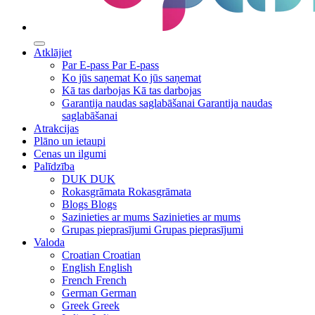
Atklājiet
Par E-pass
Par E-pass
Ko jūs saņemat
Ko jūs saņemat
Kā tas darbojas
Kā tas darbojas
Garantija naudas saglabāšanai
Garantija naudas
saglabāšanai
Atrakcijas
Plāno un ietaupi
Cenas un ilgumi
Palīdzība
DUK
DUK
Rokasgrāmata
Rokasgrāmata
Blogs
Blogs
Sazinieties ar mums
Sazinieties ar mums
Grupas pieprasījumi
Grupas pieprasījumi
Valoda
Croatian
Croatian
English
English
French
French
German
German
Greek
Greek