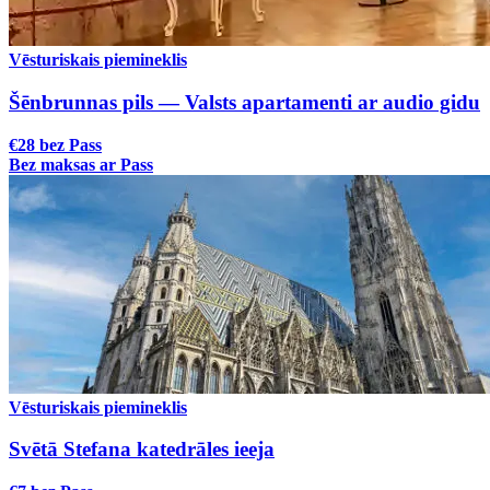
Vēsturiskais piemineklis
Šēnbrunnas pils — Valsts apartamenti ar audio gidu
€28 bez Pass
Bez maksas ar Pass
Vēsturiskais piemineklis
Svētā Stefana katedrāles ieeja