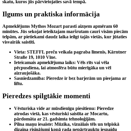
skatu, kuros jūs pārvietojaties savā tempā.
Ilgums un praktiska informācija
Apmeklējums Mythos Mozart parasti aizņem apmēram
60
minūtes
. Jūs sekojat ieteiktajam maršrutam cauri visām piecām
telpām, ar pietiekami daudz laika ieilgt tajās vietās, kur jūtaties
visvairāk saistīti.
Vieta:
STEFFL preču veikala pagraba līmenis, Kärntner
Straße 19, 1010 Vīne.
Ieteicamais apmeklējuma laiks:
Vēls rīts vai vēla
pēcpusdiena, lai atmosfēra būtu mierīgāka un vēl
aizraujošāka.
Sasniedzamība:
Pieredze ir bez barjerām un pieejama ar
liftu.
Pieredzes spilgtākie momenti
Vēsturiska vide ar mūsdienīgu piesitienu:
Pieredze
atrodas vietā, kas vēsturiski saistīta ar Mocartu,
pārdomāta ar 21. gadsimta tehnoloģijām.
Pilna maņu iesaiste:
Mūzika, vizuālais tēls un telpiskā
dizaina risinājumi kopā rada nepārtrauktu iespaidu