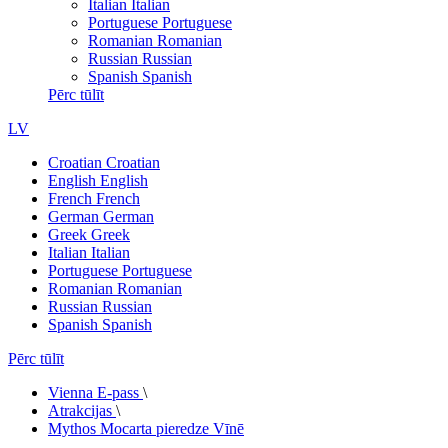
Italian
Italian
Portuguese
Portuguese
Romanian
Romanian
Russian
Russian
Spanish
Spanish
Pērc tūlīt
LV
Croatian
Croatian
English
English
French
French
German
German
Greek
Greek
Italian
Italian
Portuguese
Portuguese
Romanian
Romanian
Russian
Russian
Spanish
Spanish
Pērc tūlīt
Vienna E-pass
\
Atrakcijas
\
Mythos Mocarta pieredze Vīnē