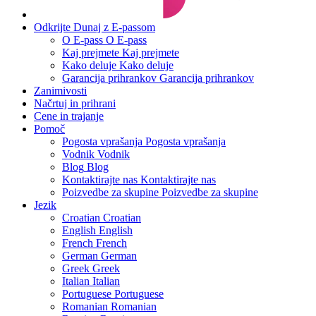
Odkrijte Dunaj z E-passom
O E-pass
O E-pass
Kaj prejmete
Kaj prejmete
Kako deluje
Kako deluje
Garancija prihrankov
Garancija prihrankov
Zanimivosti
Načrtuj in prihrani
Cene in trajanje
Pomoč
Pogosta vprašanja
Pogosta vprašanja
Vodnik
Vodnik
Blog
Blog
Kontaktirajte nas
Kontaktirajte nas
Poizvedbe za skupine
Poizvedbe za skupine
Jezik
Croatian
Croatian
English
English
French
French
German
German
Greek
Greek
Italian
Italian
Portuguese
Portuguese
Romanian
Romanian