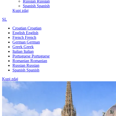
Russian
Russian
Spanish
Spanish
Kupi zdaj
SL
Croatian
Croatian
English
English
French
French
German
German
Greek
Greek
Italian
Italian
Portuguese
Portuguese
Romanian
Romanian
Russian
Russian
Spanish
Spanish
Kupi zdaj