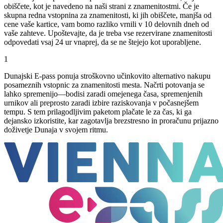
obiščete, kot je navedeno na naši strani z znamenitostmi. Če je
skupna redna vstopnina za znamenitosti, ki jih obiščete, manjša od
cene vaše kartice, vam bomo razliko vrnili v 10 delovnih dneh od
vaše zahteve. Upoštevajte, da je treba vse rezervirane znamenitosti
odpovedati vsaj 24 ur vnaprej, da se ne štejejo kot uporabljene.
1
Dunajski E-pass ponuja stroškovno učinkovito alternativo nakupu
posameznih vstopnic za znamenitosti mesta. Načrti potovanja se
lahko spremenijo—bodisi zaradi omejenega časa, spremenjenih
urnikov ali preprosto zaradi izbire raziskovanja v počasnejšem
tempu. S tem prilagodljivim paketom plačate le za čas, ki ga
dejansko izkoristite, kar zagotavlja brezstresno in proračunu prijazno
doživetje Dunaja v svojem ritmu.