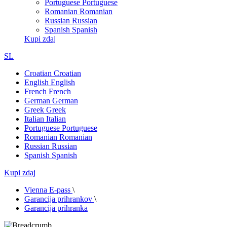
Portuguese
Portuguese
Romanian
Romanian
Russian
Russian
Spanish
Spanish
Kupi zdaj
SL
Croatian
Croatian
English
English
French
French
German
German
Greek
Greek
Italian
Italian
Portuguese
Portuguese
Romanian
Romanian
Russian
Russian
Spanish
Spanish
Kupi zdaj
Vienna E-pass
\
Garancija prihrankov
\
Garancija prihranka