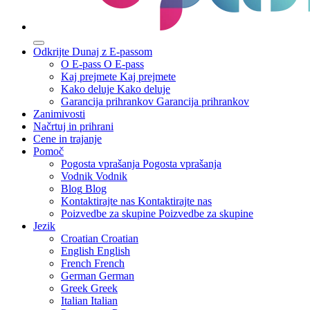
Odkrijte Dunaj z E-passom
O E-pass
O E-pass
Kaj prejmete
Kaj prejmete
Kako deluje
Kako deluje
Garancija prihrankov
Garancija prihrankov
Zanimivosti
Načrtuj in prihrani
Cene in trajanje
Pomoč
Pogosta vprašanja
Pogosta vprašanja
Vodnik
Vodnik
Blog
Blog
Kontaktirajte nas
Kontaktirajte nas
Poizvedbe za skupine
Poizvedbe za skupine
Jezik
Croatian
Croatian
English
English
French
French
German
German
Greek
Greek
Italian
Italian