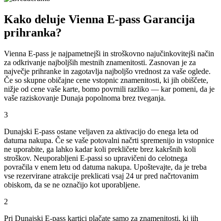
Kako deluje Vienna E-pass Garancija
prihranka?
Vienna E-pass je najpametnejši in stroškovno najučinkovitejši način
za odkrivanje najboljših mestnih znamenitosti. Zasnovan je za
največje prihranke in zagotavlja najboljšo vrednost za vaše oglede.
Če so skupne običajne cene vstopnic znamenitosti, ki jih obiščete,
nižje od cene vaše karte, bomo povrnili razliko — kar pomeni, da je
vaše raziskovanje Dunaja popolnoma brez tveganja.
3
Dunajski E-pass ostane veljaven za aktivacijo do enega leta od
datuma nakupa. Če se vaše potovalni načrti spremenijo in vstopnice
ne uporabite, ga lahko kadar koli prekličete brez kakršnih koli
stroškov. Neuporabljeni E-passi so upravičeni do celotnega
povračila v enem letu od datuma nakupa. Upoštevajte, da je treba
vse rezervirane atrakcije preklicati vsaj 24 ur pred načrtovanim
obiskom, da se ne označijo kot uporabljene.
2
Pri Dunajski E-pass kartici plačate samo za znamenitosti, ki jih