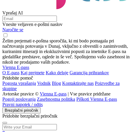
Vprašaj AI
Vnesite veljaven e-poštni naslov
Naročite se
Želim prejemati e-poštna sporočila, ki mi bodo pomagala pri
načrtovanju potovanja v Dunaj, vključno z obvestili o zanimivostih,
kuriranimi itinerarji in ekskluzivnimi popusti za imetnike E-pass na
gledališke predstave, oglede in še več. Spoštujemo vašo zasebnost in
nikoli ne prodajamo vaših podatkov.
Vienna E-pass
O E-pass
Kaj prejmete
Kako deluje
Garancija prihrankov
Pridobite pomoč
Pogosta vprašanja
Vodnik
Blog
Kontaktirajte nas
Poizvedbe za
skupine
Avtorske pravice ©
Vienna E-pass
| Vse pravice pridržane
Pogoji poslovanja
Zasebnostna politika
Piškoti Vienna E-pass
Pravni napotek / odtis
Brezplačni priročnik
Pridobite brezplačni priročnik