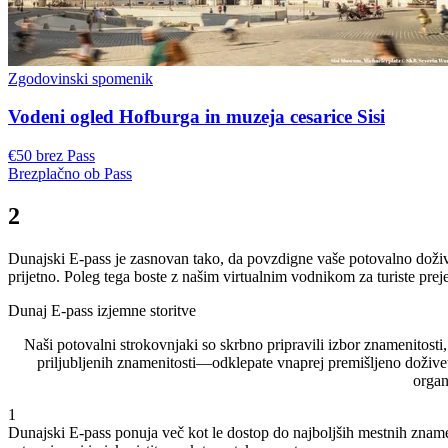
Zgodovinski spomenik
Vodeni ogled Hofburga in muzeja cesarice Sisi
€50 brez Pass
Brezplačno ob Pass
2
Dunajski E-pass je zasnovan tako, da povzdigne vaše potovalno doživet
prijetno. Poleg tega boste z našim virtualnim vodnikom za turiste pre
Dunaj E-pass izjemne storitve
Naši potovalni strokovnjaki so skrbno pripravili izbor znamenitosti
priljubljenih znamenitosti—odklepate vnaprej premišljeno dožive
organ
1
Dunajski E-pass ponuja več kot le dostop do najboljših mestnih znamen