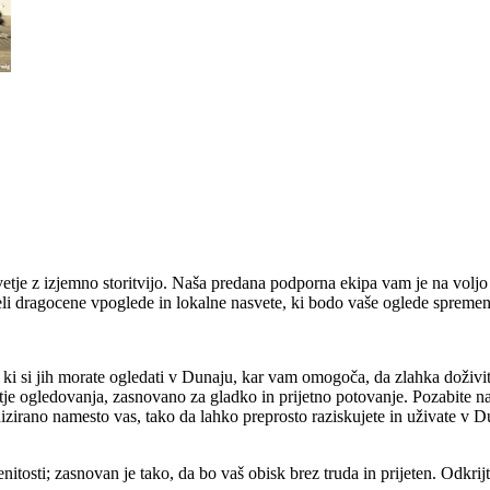
je z izjemno storitvijo. Naša predana podporna ekipa vam je na voljo v
jeli dragocene vpoglede in lokalne nasvete, ki bodo vaše oglede spreme
, ki si jih morate ogledati v Dunaju, kar vam omogoča, da zlahka doživ
tje ogledovanja, zasnovano za gladko in prijetno potovanje. Pozabite 
izirano namesto vas, tako da lahko preprosto raziskujete in uživate v D
itosti; zasnovan je tako, da bo vaš obisk brez truda in prijeten. Odkri