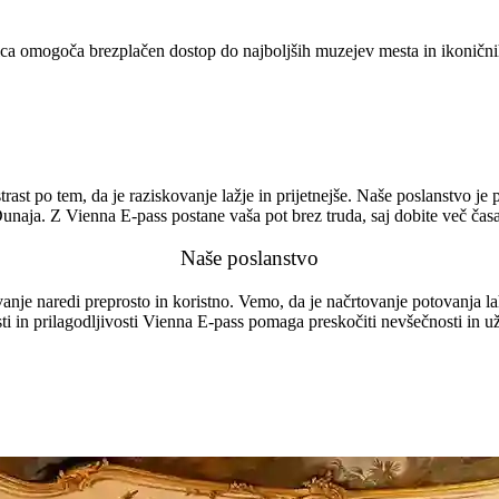
tica omogoča brezplačen dostop do najboljših muzejev mesta in ikonični
strast po tem, da je raziskovanje lažje in prijetnejše. Naše poslanstvo j
naja. Z Vienna E-pass postane vaša pot brez truda, saj dobite več čas
Naše poslanstvo
anje naredi preprosto in koristno. Vemo, da je načrtovanje potovanja la
 in prilagodljivosti Vienna E-pass pomaga preskočiti nevšečnosti in u