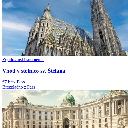
Zgodovinski spomenik
Vhod v stolnico sv. Štefana
€7 brez Pass
Brezplačno z Pass