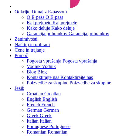
Odkrijte Dunaj z E-passom
O E-pass
O E-pass
Kaj prejmete
Kaj prejmete
Kako deluje
Kako deluje
Garancija prihrankov
Garancija prihrankov
Zanimivosti
Načrtuj in prihrani
Cene in trajanje
Pomoč
Pogosta vprašanja
Pogosta vprašanja
Vodnik
Vodnik
Blog
Blog
Kontaktirajte nas
Kontaktirajte nas
Poizvedbe za skupine
Poizvedbe za skupine
Jezik
Croatian
Croatian
English
English
French
French
German
German
Greek
Greek
Italian
Italian
Portuguese
Portuguese
Romanian
Romanian