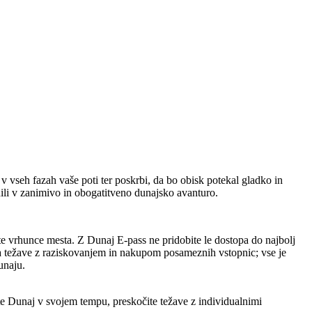
 vseh fazah vaše poti ter poskrbi, da bo obisk potekal gladko in
nili v zanimivo in obogatitveno dunajsko avanturo.
ite vrhunce mesta. Z Dunaj E-pass ne pridobite le dostopa do najbolj
na težave z raziskovanjem in nakupom posameznih vstopnic; vse je
unaju.
jte Dunaj v svojem tempu, preskočite težave z individualnimi