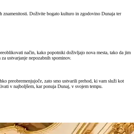
h znamenitosti. Doživite bogato kulturo in zgodovino Dunaja ter
e preoblikovati način, kako popotniki doživljajo nova mesta, tako da jim
a za ustvarjanje nepozabnih spominov.
hko preobremenjujoče, zato smo ustvarili prehod, ki vam služi kot
živati v najboljšem, kar ponuja Dunaj, v svojem tempu.