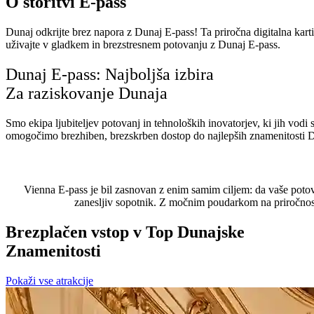
O storitvi E-pass
Dunaj odkrijte brez napora z Dunaj E-pass! Ta priročna digitalna kar
uživajte v gladkem in brezstresnem potovanju z Dunaj E-pass.
Dunaj E-pass: Najboljša izbira
Za raziskovanje Dunaja
Smo ekipa ljubiteljev potovanj in tehnoloških inovatorjev, ki jih vodi 
omogočimo brezhiben, brezskrben dostop do najlepših znamenitosti Du
Vienna E-pass je bil zasnovan z enim samim ciljem: da vaše potov
zanesljiv sopotnik. Z močnim poudarkom na priročnosti
Brezplačen vstop v Top Dunajske
Znamenitosti
Pokaži vse atrakcije