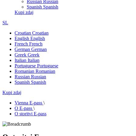
Russian
Russian
Spanish
Spanish
Kupi zdaj
SL
Croatian
Croatian
English
English
French
French
German
German
Greek
Greek
Italian
Italian
Portuguese
Portuguese
Romanian
Romanian
Russian
Russian
Spanish
Spanish
Kupi zdaj
Vienna E-pass
\
O E-pass
\
O storitvi E-pass